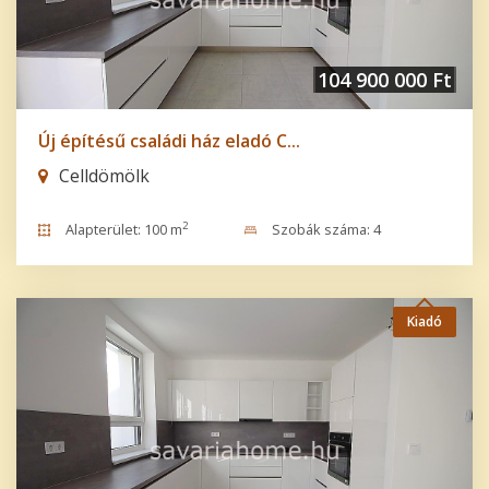
104 900 000 Ft
Új építésű családi ház eladó C...
Celldömölk
2
Alapterület: 100 m
Szobák száma: 4
Kiadó