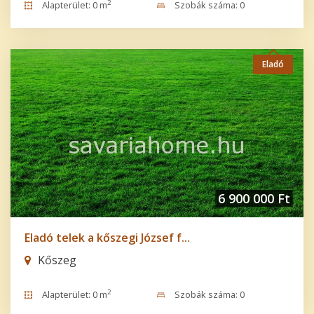
2
Alapterület: 0 m
Szobák száma: 0
Eladó
6 900 000 Ft
Eladó telek a kőszegi József f...
Kőszeg
2
Alapterület: 0 m
Szobák száma: 0