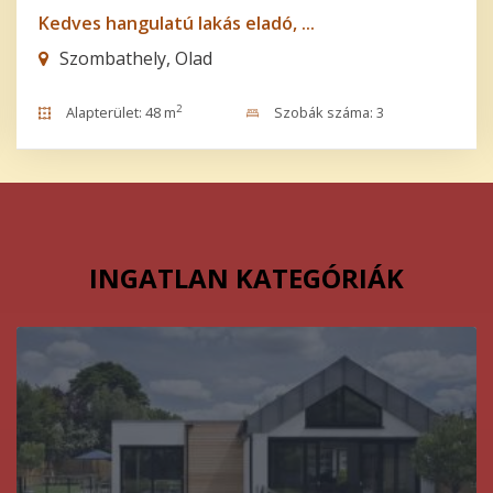
Kedves hangulatú lakás eladó, ...
Szombathely, Olad
2
Alapterület: 48 m
Szobák száma: 3
INGATLAN KATEGÓRIÁK