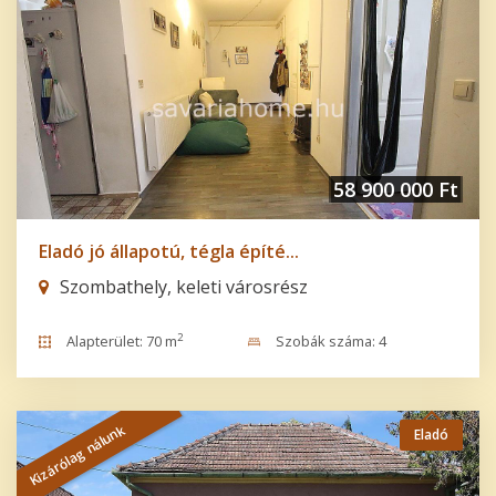
58 900 000 Ft
Eladó jó állapotú, tégla építé...
Szombathely, keleti városrész
2
Alapterület: 70 m
Szobák száma: 4
Kizárólag nálunk
Eladó