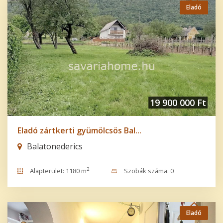
Eladó
19 900 000 Ft
Eladó zártkerti gyümölcsös Bal...
Balatonederics
2
Alapterület: 1180 m
Szobák száma: 0
Eladó