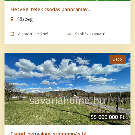
Hétvégi telek csodás panorámáv...
Kőszeg
2
Alapterület: 0 m
Szobák száma: 0
Eladó
55 000 000 Ft
Csend, nyugalom, színpompás tá...