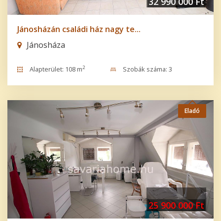
32 990 000 Ft
Jánosházán családi ház nagy te...
Jánosháza
2
Alapterület: 108 m
Szobák száma: 3
Eladó
25 900 000 Ft