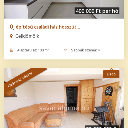
400 000 Ft per hó
Új építésű családi ház hosszút...
Celldömölk
2
Alapterület: 100 m
Szobák száma: 4
Kizárólag nálunk
Eladó