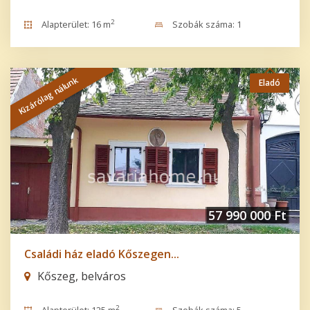
2
Alapterület: 16 m
Szobák száma: 1
Kizárólag nálunk
Eladó
57 990 000 Ft
Családi ház eladó Kőszegen...
Kőszeg, belváros
2