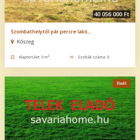
40 056 000 Ft
Szombathelytől pár percre lakó...
Kőszeg
2
Alapterület: 0 m
Szobák száma: 0
Eladó