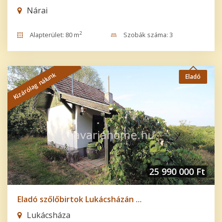
Nárai
2
Alapterület: 80 m
Szobák száma: 3
Kizárólag nálunk
Eladó
25 990 000 Ft
Eladó szőlőbirtok Lukácsházán ...
Lukácsháza