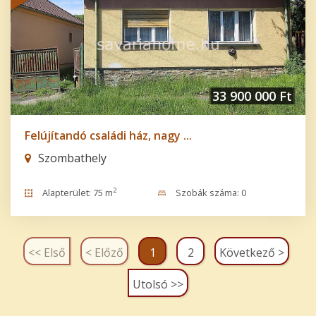
33 900 000 Ft
Felújítandó családi ház, nagy ...
Szombathely
2
Alapterület: 75 m
Szobák száma: 0
<< Első
< Előző
1
2
Következő >
Utolsó >>