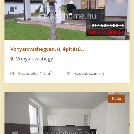
214 500 000 Ft
168 270 000 Ft
Vonyarcvashegyen, új építésű, ...
Vonyarcvashegy
2
Alapterület: 142 m
Szobák száma: 5
Eladó