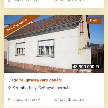
Alapterület: 125 m
Szobák száma: 5
Kizárólag nálunk
Eladó
48 900 000 Ft
Eladó felújításra váró családi...
Szombathely, Gyöngyöshermán
2
Alapterület: 65 m
Szobák száma: 2