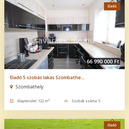
Eladó
66 990 000 Ft
Eladó 5 szobás lakás Szombathe...
Szombathely
2
Alapterület: 122 m
Szobák száma: 5
Eladó