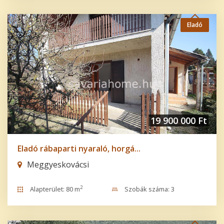
Eladó
19 900 000 Ft
Eladó rábaparti nyaraló, horgá...
Meggyeskovácsi
2
Alapterület: 80 m
Szobák száma: 3